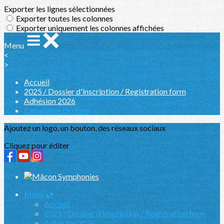
Exporter les lignes sélectionnées
Exporter toutes les colonnes
Exporter uniquement les colonnes affichées
Menu
<
>
Accueil
2025 / Dossier d'inscription / Registration form
Adhésion 2026
Campagne de dons
Ajoutez un logo, un bouton, des réseaux sociaux
Cliquez pour éditer
Menu
▴
▾
Accueil
2025 / Dossier d'inscription / Registration form
Adhésion 2026