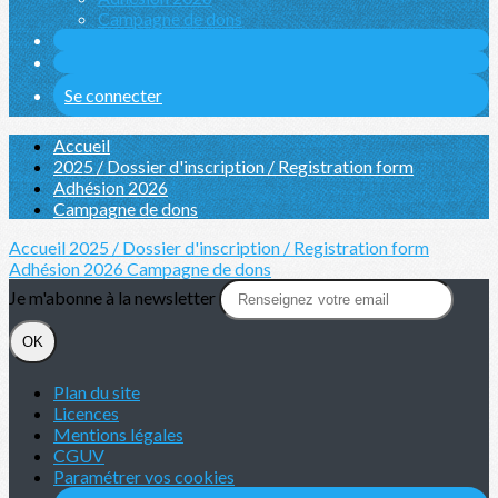
Campagne de dons
Se connecter
Accueil
2025 / Dossier d'inscription / Registration form
Adhésion 2026
Campagne de dons
Accueil
2025 / Dossier d'inscription / Registration form
Adhésion 2026
Campagne de dons
Je m'abonne à la newsletter
OK
Plan du site
Licences
Mentions légales
CGUV
Paramétrer vos cookies