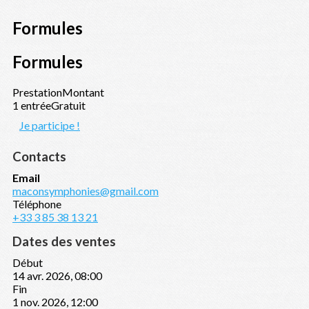
Formules
Formules
Prestation
Montant
1 entrée
Gratuit
Je participe !
Contacts
Email
maconsymphonies@gmail.com
Téléphone
+33 3 85 38 13 21
Dates des ventes
Début
14 avr. 2026, 08:00
Fin
1 nov. 2026, 12:00